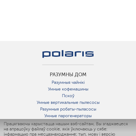
РАЗУМНЫ ДОМ
Разумныя чайнікі
Умные кофемашины
Пскоў
Умные вертикальные пылесосы
Разумныя робаты-пыласосы
Умные парогенераторы
Умные утюги
Працягваючы карыстацца нашым вэб-сайтам, Вы згаджаецеся
на апрацоўку файлаў cookie, якія ўключаюць у сябе:
Умные аэрогрили
інфармацыю пра месцазнаходжанне; тып, мову і версію
Умные мультиварки