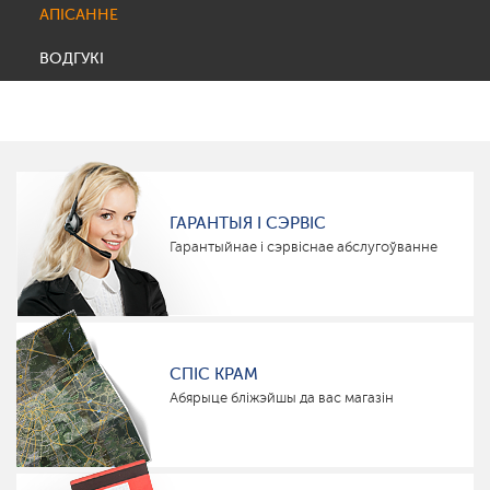
АПІСАННЕ
ВОДГУКІ
ГАРАНТЫЯ І СЭРВІС
Гарантыйнае і сэрвіснае абслугоўванне
СПІС КРАМ
Абярыце бліжэйшы да вас магазін