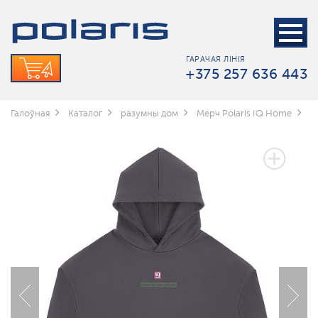
ГАРАЧАЯ ЛІНІЯ
+375 257 636 443
Галоўная
Каталог
разумны дом
Мерч Polaris IQ Home
Х