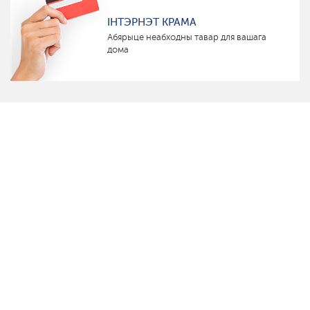
ІНТЭРНЭТ КРАМА
Абярыце неабходны тавар для вашага
дома