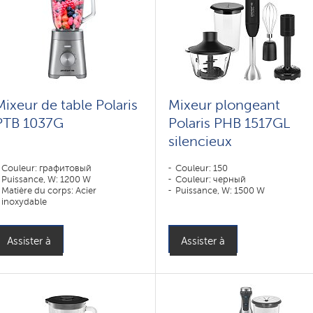
Mixeur de table Polaris
Mixeur plongeant
PTB 1037G
Polaris PHB 1517GL
silencieux
Couleur: графитовый
Couleur: 150
Puissance, W: 1200 W
Couleur: черный
Matière du corps: Acier
Puissance, W: 1500 W
inoxydable
Matière du récipient: Verre
Assister à
Assister à