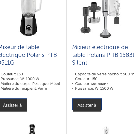
Mixeur de table
Mixeur électrique de
électrique Polaris PTB
table Polaris PHB 1583
0511G
Silent
Couleur: 150
Capacité du verre hachoir: 500 m
Puissance, W: 1000 W
Couleur: 150
Matière du corps: Plastique, Métal
Couleur: металлик
Matière du récipient: Verre
Puissance, W: 1500 W
Capacité, ml: 1500 ml
Assister à
Assister à