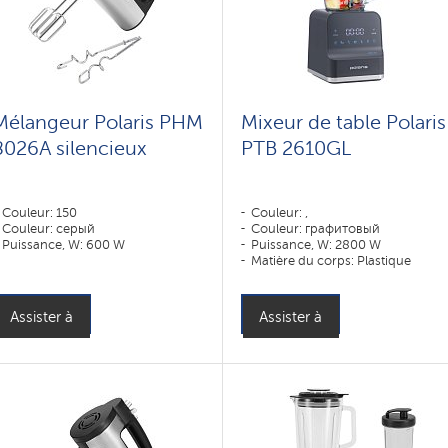
Mélangeur Polaris PHM
Mixeur de table Polaris
8026A silencieux
PTB 2610GL
Couleur: 150
Couleur: ,
Couleur: серый
Couleur: графитовый
Puissance, W: 600 W
Puissance, W: 2800 W
Matière du corps: Plastique
Matière du récipient: Verre
Assister à
Assister à