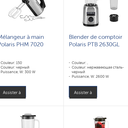
Mélangeur à main
Blender de comptoir
Polaris PHM 7020
Polaris PTB 2630GL
Couleur: 150
Couleur: ,
Couleur: черный
Couleur: нержавеющая сталь-
Puissance, W: 300 W
черный
Puissance, W: 2600 W
Matière du corps: Acier
inoxydable, Plastique
Matière du récipient: Verre
Assister à
Assister à