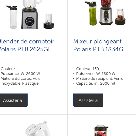
Blender de comptoir
Mixeur plongeant
Polaris PTB 2625GL
Polaris PTB 1834G
Couleur: ,
Couleur: 130
Puissance, W: 2600 W
Puissance, W: 1800 W
Matière du corps: Acier
Matière du récipient: Verre
inoxydable, Plastique
Capacité, ml: 2000 ml
Matière du récipient: Verre
Assister à
Assister à