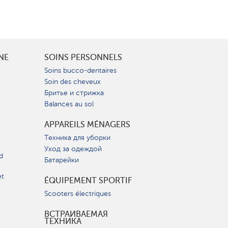
INE
SOINS PERSONNELS
Soins bucco-dentaires
Soin des cheveux
Бритье и стрижка
Balances au sol
APPAREILS MÉNAGERS
Техника для уборки
Уход за одеждой
d
Батарейки
et
ÉQUIPEMENT SPORTIF
Scooters électriques
ВСТРАИВАЕМАЯ
ТЕХНИКА