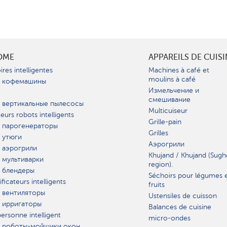
OME
APPAREILS DE CUIS
ires intelligentes
Machines à café et
moulins à café
 кофемашины
Измельчение и
смешивание
 вертикальные пылесосы
Multicuiseur
teurs robots intelligents
Grille-pain
 парогенераторы
Grilles
 утюги
Аэрогрили
 аэрогрили
Khujand / Khujand (Sugh
 мультиварки
region).
 блендеры
Séchoirs pour légumes 
ficateurs intelligents
fruits
 вентиляторы
Ustensiles de cuisson
 ирригаторы
Balances de cuisine
ersonne intelligent
micro-ondes
 роботы-мойщики окон