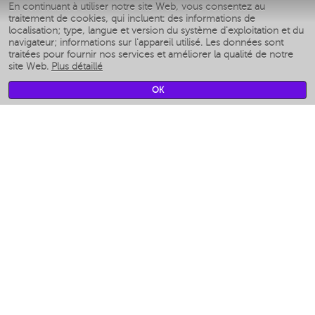
En continuant à utiliser notre site Web, vous consentez au
Умные аэрогрили
traitement de cookies, qui incluent: des informations de
Умные мультиварки
localisation; type, langue et version du système d'exploitation et du
Умные блендеры
navigateur; informations sur l'appareil utilisé. Les données sont
Humidificateurs intelligents
traitées pour fournir nos services et améliorer la qualité de notre
site Web.
Plus détaillé
Умные вентиляторы
Умные ирригаторы
OK
Pèse-personne intelligent
Умные роботы-мойщики окон
Multicuiseur intelligent
Мерч Polaris IQ Home
CLIMAT
Humidificateurs
Ventilateurs
Filtre a air
APPAREILS DE CUISINE
Machines à café et moulins à café
Измельчение и смешивание
Multicuiseur