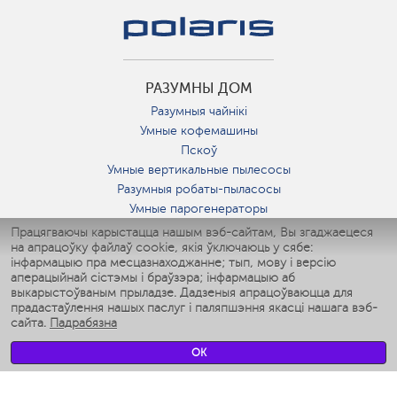
РАЗУМНЫ ДОМ
Разумныя чайнікі
Умные кофемашины
Пскоў
Умные вертикальные пылесосы
Разумныя робаты-пыласосы
Умные парогенераторы
Умные утюги
Працягваючы карыстацца нашым вэб-сайтам, Вы згаджаецеся
на апрацоўку файлаў cookie, якія ўключаюць у сябе:
Умные аэрогрили
інфармацыю пра месцазнаходжанне; тып, мову і версію
Умные мультиварки
аперацыйнай сістэмы і браўзэра; інфармацыю аб
Умные блендеры
выкарыстоўваным прыладзе. Дадзеныя апрацоўваюцца для
Разумныя ўвільгатняльнікі
прадастаўлення нашых паслуг і паляпшэння якасці нашага вэб-
сайта.
Падрабязна
Умные вентиляторы
Умные ирригаторы
OK
Разумныя падлогавыя шалі
Умные роботы-мойщики окон