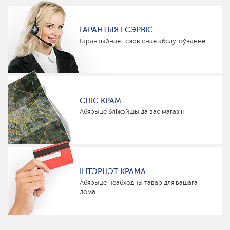
ГАРАНТЫЯ І СЭРВІС
Гарантыйнае і сэрвіснае абслугоўванне
СПІС КРАМ
Абярыце бліжэйшы да вас магазін
ІНТЭРНЭТ КРАМА
Абярыце неабходны тавар для вашага
дома