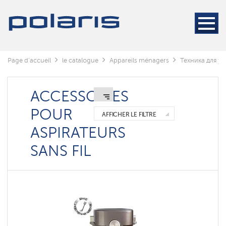
Aspirateurs
Nettoyeurs
à
vapeur
Page d'accueil
le catalogue
Appareils ménagers
Техника для у
Беспроводные
электрошвабры
Роботы-
ACCESSOIRES
мойщики
окон
POUR
AFFICHER LE FILTRE
ASPIRATEURS
Aspirateurs
sans
SANS FIL
fil
Aspirateurs
robots
Aspirateurs
cycloniques
Моющие
пылесосы