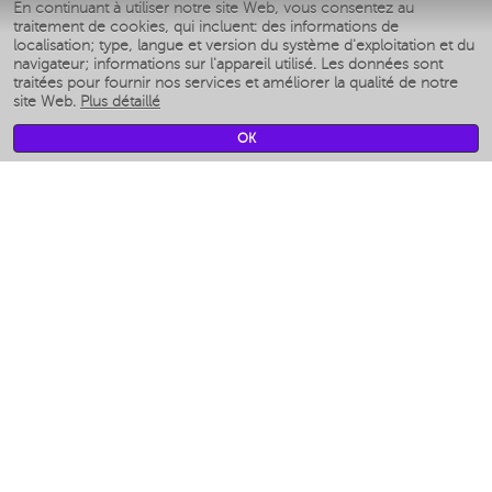
En continuant à utiliser notre site Web, vous consentez au
Умные аэрогрили
traitement de cookies, qui incluent: des informations de
Умные мультиварки
localisation; type, langue et version du système d'exploitation et du
Умные блендеры
navigateur; informations sur l'appareil utilisé. Les données sont
Humidificateurs intelligents
traitées pour fournir nos services et améliorer la qualité de notre
site Web.
Plus détaillé
Умные вентиляторы
Умные ирригаторы
OK
Pèse-personne intelligent
Умные роботы-мойщики окон
Multicuiseur intelligent
Мерч Polaris IQ Home
CLIMAT
Humidificateurs
Ventilateurs
Filtre a air
APPAREILS DE CUISINE
Machines à café et moulins à café
Измельчение и смешивание
Multicuiseur
Grille-pain