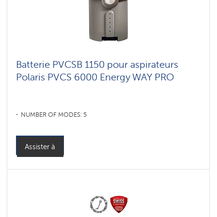
для
мебели
и
ковров
Shadrinsk
Batterie PVCSB 1150 pour aspirateurs
Умные
вертикальные
Polaris PVCS 6000 Energy WAY PRO
пылесосы
Polaris
IQ
home
NUMBER OF MODES: 5
Accessoires
pour
aspirateurs
sans
fil
Assister à