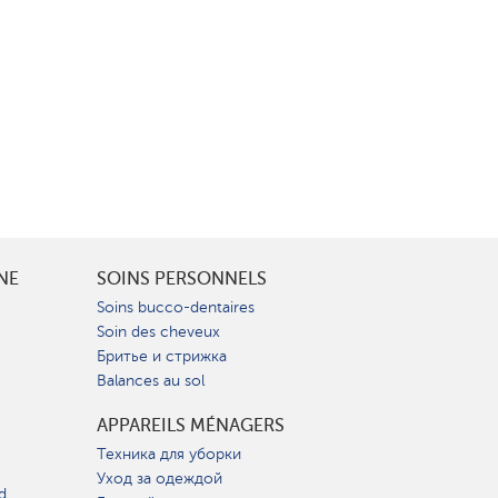
INE
SOINS PERSONNELS
Soins bucco-dentaires
Soin des cheveux
Бритье и стрижка
Balances au sol
APPAREILS MÉNAGERS
Техника для уборки
Уход за одеждой
d