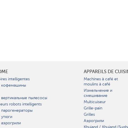
OME
APPAREILS DE CUIS
ires intelligentes
Machines à café et
moulins à café
 кофемашины
Измельчение и
смешивание
 вертикальные пылесосы
Multicuiseur
teurs robots intelligents
Grille-pain
 парогенераторы
Grilles
 утюги
Аэрогрили
 аэрогрили
Khujand / Khujand (Sugh