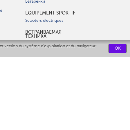
Батарейки
et
ÉQUIPEMENT SPORTIF
Scooters électriques
ВСТРАИВАЕМАЯ
ТЕХНИКА
Вытяжки
et version du système d'exploitation et du navigateur;
OK
Варочные панели
Духовые шкафы
Посудомоечные машины
CENTRES DE SERVICES
СВЯЗАТЬСЯ С НАМИ