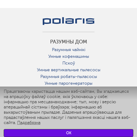
РАЗУМНЫ ДОМ
Разумныя чайнікі
Умные кофемашины
Пскоў
Умные вертикальные пылесосы
Разумныя робаты-пыласосы
Умные парогенераторы
Умные утюги
Працягваючы карыстацца нашым вэб-сайтам, Вы згаджаецеся
на апрацоўку файлаў cookie, якія ўключаюць у сябе:
Умные аэрогрили
інфармацыю пра месцазнаходжанне; тып, мову і версію
Умные мультиварки
аперацыйнай сістэмы і браўзэра; інфармацыю аб
Умные блендеры
выкарыстоўваным прыладзе. Дадзеныя апрацоўваюцца для
Разумныя ўвільгатняльнікі
прадастаўлення нашых паслуг і паляпшэння якасці нашага вэб-
сайта.
Падрабязна
Умные вентиляторы
Умные ирригаторы
OK