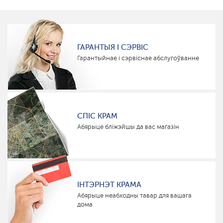
ГАРАНТЫЯ І СЭРВІС
Гарантыйнае і сэрвіснае абслугоўванне
СПІС КРАМ
Абярыце бліжэйшы да вас магазін
ІНТЭРНЭТ КРАМА
Абярыце неабходны тавар для вашага
дома