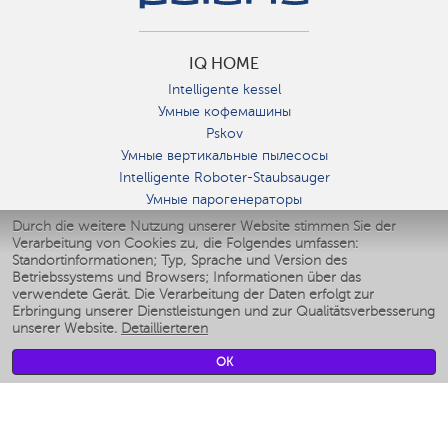
IQ HOME
Intelligente kessel
Умные кофемашины
Pskov
Умные вертикальные пылесосы
Intelligente Roboter-Staubsauger
Умные парогенераторы
Умные утюги
Durch die weitere Nutzung unserer Website stimmen Sie der
Verarbeitung von Cookies zu, die Folgendes umfassen:
Умные аэрогрили
Standortinformationen; Typ, Sprache und Version des
Умные мультиварки
Betriebssystems und Browsers; Informationen über das
Умные блендеры
verwendete Gerät. Die Verarbeitung der Daten erfolgt zur
Smarte befeuchter
Erbringung unserer Dienstleistungen und zur Qualitätsverbesserung
unserer Website.
Detaillierteren
Умные вентиляторы
Умные ирригаторы
OK
Smarte Personenwaage
Умные роботы-мойщики окон
Smarter Multikocher
Мерч Polaris IQ Home