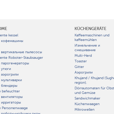
OME
KÜCHENGERÄTE
gente kessel
Kaffeemaschinen und
kaffeemühlen
 кофемашины
Измельчение и
смешивание
 вертикальные пылесосы
Multi-Herd
igente Roboter-Staubsauger
Toaster
 парогенераторы
Gitter
 утюги
Аэрогрили
 аэрогрили
Khujand / Khujand (Sugh
 мультиварки
region).
 блендеры
Dörrautomaten für Obs
e befeuchter
und Gemüse
 вентиляторы
Sandwichmaker
 ирригаторы
Küchenwaagen
e Personenwaage
Mikrowellen
 роботы-мойщики окон