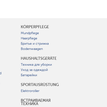
KÖRPERPFLEGE
Mundpflege
Haarpflege
Бритье и стрижка
Bodenwaagen
HAUSHALTSGERÄTE
Техника для уборки
Уход за одеждой
d
Батарейки
t
SPORTAUSRÜSTUNG
Elektroroller
ВСТРАИВАЕМАЯ
ТЕХНИКА