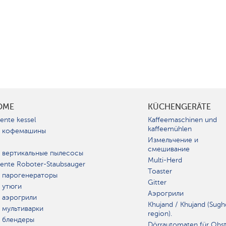
OME
KÜCHENGERÄTE
gente kessel
Kaffeemaschinen und
kaffeemühlen
 кофемашины
Измельчение и
смешивание
 вертикальные пылесосы
Multi-Herd
igente Roboter-Staubsauger
Toaster
 парогенераторы
Gitter
 утюги
Аэрогрили
 аэрогрили
Khujand / Khujand (Sugh
 мультиварки
region).
 блендеры
Dörrautomaten für Obs