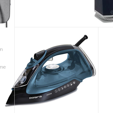
em
ome