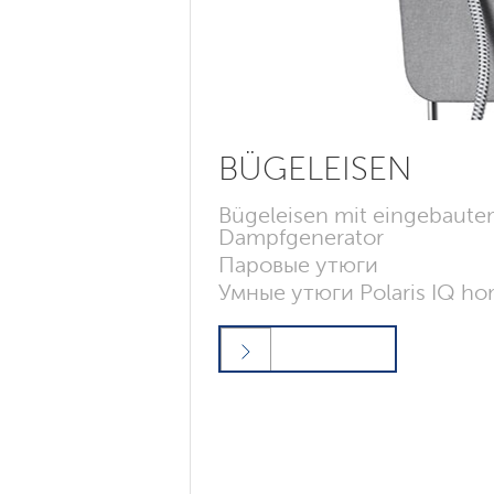
BÜGELEISEN
Bügeleisen mit eingebaut
Dampfgenerator
Паровые утюги
Умные утюги Polaris IQ h