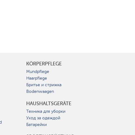
KÖRPERPFLEGE
Mundpflege
Haarpflege
Бритье и стрижка
Bodenwaagen
HAUSHALTSGERÄTE
Техника для уборки
Уход за одеждой
d
Батарейки
t