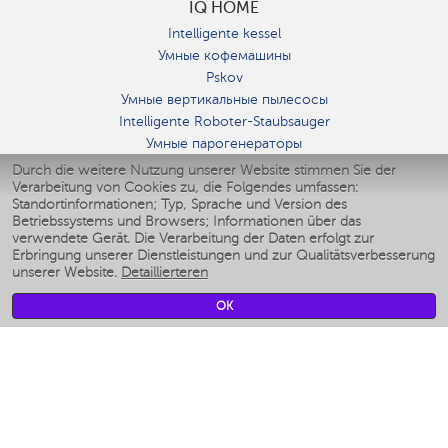
IQ HOME
Intelligente kessel
Умные кофемашины
Pskov
Умные вертикальные пылесосы
Intelligente Roboter-Staubsauger
Умные парогенераторы
Умные утюги
Durch die weitere Nutzung unserer Website stimmen Sie der
Verarbeitung von Cookies zu, die Folgendes umfassen:
Умные аэрогрили
Standortinformationen; Typ, Sprache und Version des
Умные мультиварки
Betriebssystems und Browsers; Informationen über das
Умные блендеры
verwendete Gerät. Die Verarbeitung der Daten erfolgt zur
Smarte befeuchter
Erbringung unserer Dienstleistungen und zur Qualitätsverbesserung
unserer Website.
Detaillierteren
Умные вентиляторы
Умные ирригаторы
OK
Smarte Personenwaage
Умные роботы-мойщики окон
Smarter Multikocher
Мерч Polaris IQ Home
KLIMA