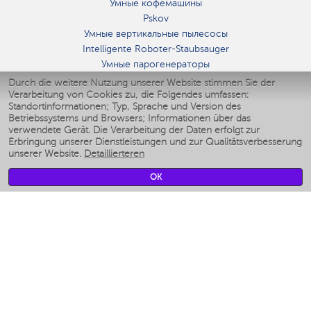
Умные кофемашины
Pskov
Умные вертикальные пылесосы
Intelligente Roboter-Staubsauger
Умные парогенераторы
Умные утюги
Durch die weitere Nutzung unserer Website stimmen Sie der
Verarbeitung von Cookies zu, die Folgendes umfassen:
Умные аэрогрили
Standortinformationen; Typ, Sprache und Version des
Умные мультиварки
Betriebssystems und Browsers; Informationen über das
Умные блендеры
verwendete Gerät. Die Verarbeitung der Daten erfolgt zur
Smarte befeuchter
Erbringung unserer Dienstleistungen und zur Qualitätsverbesserung
unserer Website.
Detaillierteren
Умные вентиляторы
Умные ирригаторы
OK
Smarte Personenwaage
Умные роботы-мойщики окон
Smarter Multikocher
Мерч Polaris IQ Home
KLIMA
Luftbefeuchter
Ventilatoren
Luftreiniger