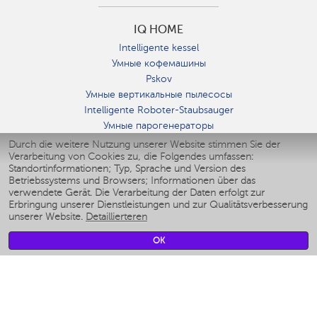
IQ HOME
Intelligente kessel
Умные кофемашины
Pskov
Умные вертикальные пылесосы
Intelligente Roboter-Staubsauger
Умные парогенераторы
Умные утюги
Durch die weitere Nutzung unserer Website stimmen Sie der
Verarbeitung von Cookies zu, die Folgendes umfassen:
Умные аэрогрили
Standortinformationen; Typ, Sprache und Version des
Умные мультиварки
Betriebssystems und Browsers; Informationen über das
Умные блендеры
verwendete Gerät. Die Verarbeitung der Daten erfolgt zur
Smarte befeuchter
Erbringung unserer Dienstleistungen und zur Qualitätsverbesserung
unserer Website.
Detaillierteren
Умные вентиляторы
Умные ирригаторы
OK
Smarte Personenwaage
Умные роботы-мойщики окон
Smarter Multikocher
Мерч Polaris IQ Home