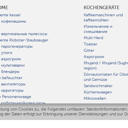
OME
KÜCHENGERÄTE
gente kessel
Kaffeemaschinen und
kaffeemühlen
 кофемашины
Измельчение и
смешивание
 вертикальные пылесосы
Multi-Herd
igente Roboter-Staubsauger
Toaster
 парогенераторы
Gitter
 утюги
Аэрогрили
 аэрогрили
Khujand / Khujand (Sugh
 мультиварки
region).
 блендеры
Dörrautomaten für Obs
e befeuchter
und Gemüse
 вентиляторы
Sandwichmaker
 ирригаторы
Küchenwaagen
e Personenwaage
Mikrowellen
 роботы-мойщики окон
itung von Cookies zu, die Folgendes umfassen: Standortinformationen;
r Multikocher
GERÄT
g der Daten erfolgt zur Erbringung unserer Dienstleistungen und zur Q
Polaris IQ Home
A