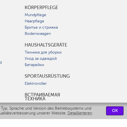
KÖRPERPFLEGE
Mundpflege
Haarpflege
Бритье и стрижка
Bodenwaagen
HAUSHALTSGERÄTE
Техника для уборки
Уход за одеждой
d
Батарейки
t
SPORTAUSRÜSTUNG
Elektroroller
ВСТРАИВАЕМАЯ
ТЕХНИКА
Вытяжки
 Typ, Sprache und Version des Betriebssystems und
OK
Варочные панели
ualitätsverbesserung unserer Website.
Detaillierteren
Духовые шкафы
Посудомоечные машины