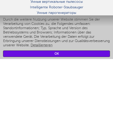
Умные вертикальные пылесосы
Intelligente Roboter-Staubsauger
Умные парогенераторы
Умные утюги
Durch die weitere Nutzung unserer Website stimmen Sie der
Verarbeitung von Cookies zu, die Folgendes umfassen:
Умные аэрогрили
Standortinformationen; Typ, Sprache und Version des
Умные мультиварки
Betriebssystems und Browsers; Informationen über das
Умные блендеры
verwendete Gerät. Die Verarbeitung der Daten erfolgt zur
Smarte befeuchter
Erbringung unserer Dienstleistungen und zur Qualitätsverbesserung
unserer Website.
Detaillierteren
Умные вентиляторы
Умные ирригаторы
OK
Smarte Personenwaage
Умные роботы-мойщики окон
Smarter Multikocher
Мерч Polaris IQ Home
KLIMA
Luftbefeuchter
Ventilatoren
Luftreiniger
KÜCHENGERÄTE