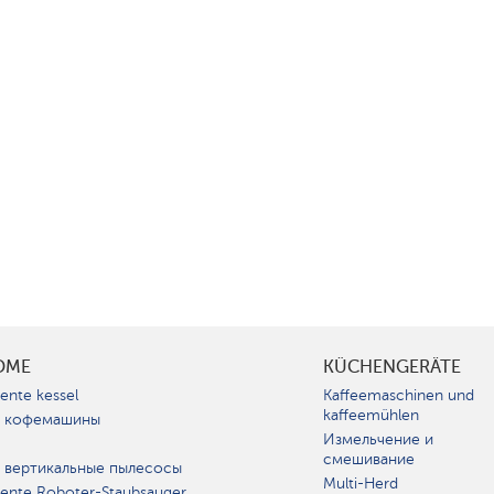
OME
KÜCHENGERÄTE
gente kessel
Kaffeemaschinen und
kaffeemühlen
 кофемашины
Измельчение и
смешивание
 вертикальные пылесосы
Multi-Herd
igente Roboter-Staubsauger