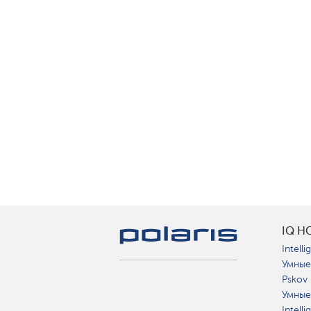
IQ H
Intelli
Умные
Pskov
Умные
Intell