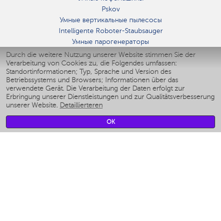
Pskov
Умные вертикальные пылесосы
Intelligente Roboter-Staubsauger
Умные парогенераторы
Умные утюги
Durch die weitere Nutzung unserer Website stimmen Sie der
Verarbeitung von Cookies zu, die Folgendes umfassen:
Умные аэрогрили
Standortinformationen; Typ, Sprache und Version des
Умные мультиварки
Betriebssystems und Browsers; Informationen über das
Умные блендеры
verwendete Gerät. Die Verarbeitung der Daten erfolgt zur
Smarte befeuchter
Erbringung unserer Dienstleistungen und zur Qualitätsverbesserung
unserer Website.
Detaillierteren
Умные вентиляторы
Умные ирригаторы
OK
Smarte Personenwaage
Умные роботы-мойщики окон
Smarter Multikocher
Мерч Polaris IQ Home
KLIMA
Luftbefeuchter
Ventilatoren
Luftreiniger