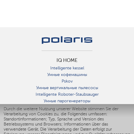
IQ HOME
Intelligente kessel
Умные кофемашины
Pskov
Умные вертикальные пылесосы
Intelligente Roboter-Staubsauger
Умные парогенераторы
Умные утюги
Durch die weitere Nutzung unserer Website stimmen Sie der
Verarbeitung von Cookies zu, die Folgendes umfassen:
Умные аэрогрили
Standortinformationen; Typ, Sprache und Version des
Умные мультиварки
Betriebssystems und Browsers; Informationen über das
Умные блендеры
verwendete Gerät. Die Verarbeitung der Daten erfolgt zur
Smarte befeuchter