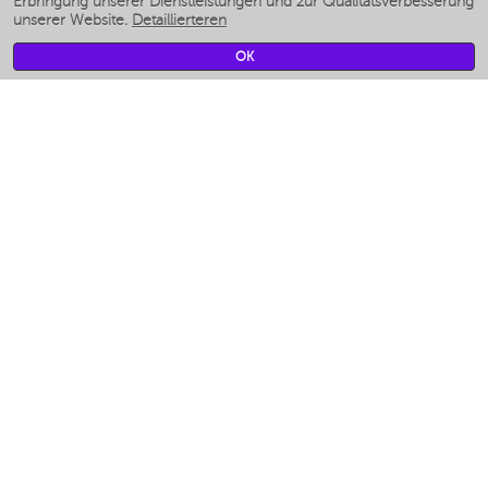
Erbringung unserer Dienstleistungen und zur Qualitätsverbesserung
unserer Website.
Detaillierteren
Умные вентиляторы
Умные ирригаторы
OK
Smarte Personenwaage
Умные роботы-мойщики окон
Smarter Multikocher
Мерч Polaris IQ Home
KLIMA
Luftbefeuchter
Ventilatoren
Luftreiniger
KÜCHENGERÄTE
Kaffeemaschinen und kaffeemühlen
Измельчение и смешивание
Multi-Herd
Toaster
Gitter
Аэрогрили
Khujand / Khujand (Sughd region).