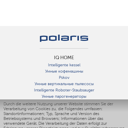
IQ HOME
Intelligente kessel
Умные кофемашины
Pskov
Умные вертикальные пылесосы
Intelligente Roboter-Staubsauger
Умные парогенераторы
Умные утюги
Durch die weitere Nutzung unserer Website stimmen Sie der
Verarbeitung von Cookies zu, die Folgendes umfassen:
Умные аэрогрили
Standortinformationen; Typ, Sprache und Version des
Умные мультиварки
Betriebssystems und Browsers; Informationen über das
Умные блендеры
verwendete Gerät. Die Verarbeitung der Daten erfolgt zur
Smarte befeuchter