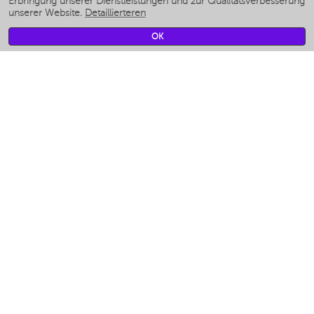
Erbringung unserer Dienstleistungen und zur Qualitätsverbesserung
unserer Website.
Detaillierteren
Умные вентиляторы
Умные ирригаторы
OK
Smarte Personenwaage
Умные роботы-мойщики окон
Smarter Multikocher
Мерч Polaris IQ Home
KLIMA
Luftbefeuchter
Ventilatoren
Luftreiniger
KÜCHENGERÄTE
Kaffeemaschinen und kaffeemühlen
Измельчение и смешивание
Multi-Herd
Toaster
Gitter
Аэрогрили
Khujand / Khujand (Sughd region).