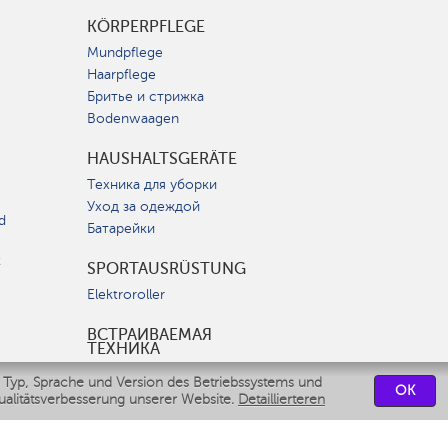
KÖRPERPFLEGE
Mundpflege
Haarpflege
Бритье и стрижка
Bodenwaagen
HAUSHALTSGERÄTE
Техника для уборки
Уход за одеждой
d
Батарейки
t
SPORTAUSRÜSTUNG
Elektroroller
ВСТРАИВАЕМАЯ
ТЕХНИКА
Вытяжки
 Typ, Sprache und Version des Betriebssystems und
OK
Варочные панели
ualitätsverbesserung unserer Website.
Detaillierteren
Духовые шкафы
Посудомоечные машины