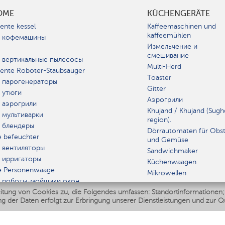
OME
KÜCHENGERÄTE
gente kessel
Kaffeemaschinen und
kaffeemühlen
 кофемашины
Измельчение и
смешивание
 вертикальные пылесосы
Multi-Herd
igente Roboter-Staubsauger
Toaster
 парогенераторы
Gitter
 утюги
Аэрогрили
 аэрогрили
Khujand / Khujand (Sugh
 мультиварки
region).
 блендеры
Dörrautomaten für Obs
e befeuchter
und Gemüse
 вентиляторы
Sandwichmaker
 ирригаторы
Küchenwaagen
e Personenwaage
Mikrowellen
 роботы-мойщики окон
itung von Cookies zu, die Folgendes umfassen: Standortinformationen;
r Multikocher
GERÄT
g der Daten erfolgt zur Erbringung unserer Dienstleistungen und zur Q
Polaris IQ Home
A