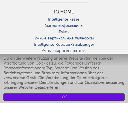
IQ HOME
Intelligente kessel
Умные кофемашины
Pskov
Умные вертикальные пылесосы
Intelligente Roboter-Staubsauger
Умные парогенераторы
Умные утюги
Durch die weitere Nutzung unserer Website stimmen Sie der
Verarbeitung von Cookies zu, die Folgendes umfassen:
Умные аэрогрили
Standortinformationen; Typ, Sprache und Version des
Умные мультиварки
Betriebssystems und Browsers; Informationen über das
Умные блендеры
verwendete Gerät. Die Verarbeitung der Daten erfolgt zur
Smarte befeuchter
Erbringung unserer Dienstleistungen und zur Qualitätsverbesserung
unserer Website.
Detaillierteren
Умные вентиляторы
Умные ирригаторы
OK
Smarte Personenwaage
Умные роботы-мойщики окон
Smarter Multikocher
Мерч Polaris IQ Home