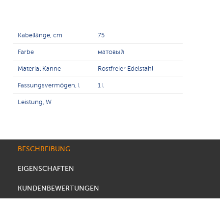
Kabellänge, cm
75
Farbe
матовый
Material Kanne
Rostfreier Edelstahl
Fassungsvermögen, l
1 l
Leistung, W
BESCHREIBUNG
EIGENSCHAFTEN
KUNDENBEWERTUNGEN