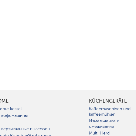
OME
KÜCHENGERÄTE
gente kessel
Kaffeemaschinen und
kaffeemühlen
 кофемашины
Измельчение и
смешивание
 вертикальные пылесосы
Multi-Herd
igente Roboter-Staubsauger