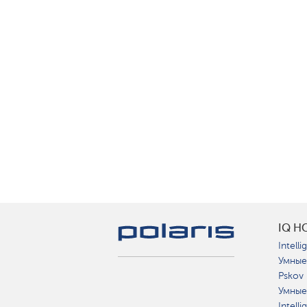
IQ H
Intelli
Умные
Pskov
Умные
Intell