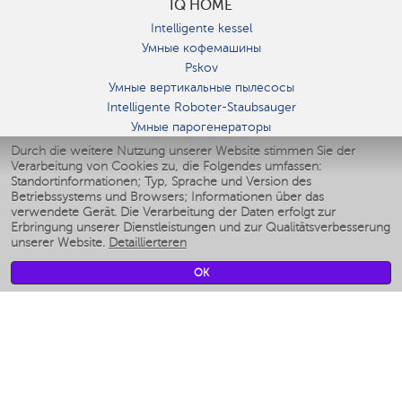
IQ HOME
Intelligente kessel
Умные кофемашины
Pskov
Умные вертикальные пылесосы
Intelligente Roboter-Staubsauger
Умные парогенераторы
Умные утюги
Durch die weitere Nutzung unserer Website stimmen Sie der
Verarbeitung von Cookies zu, die Folgendes umfassen:
Умные аэрогрили
Standortinformationen; Typ, Sprache und Version des
Умные мультиварки
Betriebssystems und Browsers; Informationen über das
Умные блендеры
verwendete Gerät. Die Verarbeitung der Daten erfolgt zur
Smarte befeuchter
Erbringung unserer Dienstleistungen und zur Qualitätsverbesserung
unserer Website.
Detaillierteren
Умные вентиляторы
Умные ирригаторы
OK
Smarte Personenwaage
Умные роботы-мойщики окон
Smarter Multikocher
Мерч Polaris IQ Home
KLIMA