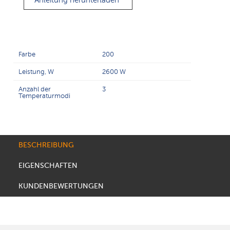
Anleitung herunterladen
Farbe
200
Leistung, W
2600 W
Anzahl der
3
Temperaturmodi
BESCHREIBUNG
EIGENSCHAFTEN
KUNDENBEWERTUNGEN