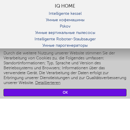
IQ HOME
Intelligente kessel
Умные кофемашины
Pskov
Умные вертикальные пылесосы
Intelligente Roboter-Staubsauger
Умные парогенераторы
Умные утюги
Durch die weitere Nutzung unserer Website stimmen Sie der
Verarbeitung von Cookies zu, die Folgendes umfassen:
Умные аэрогрили
Standortinformationen; Typ, Sprache und Version des
Умные мультиварки
Betriebssystems und Browsers; Informationen über das
Умные блендеры
verwendete Gerät. Die Verarbeitung der Daten erfolgt zur
Smarte befeuchter
Erbringung unserer Dienstleistungen und zur Qualitätsverbesserung
unserer Website.
Detaillierteren
Умные вентиляторы
Умные ирригаторы
OK
Smarte Personenwaage
Умные роботы-мойщики окон
Smarter Multikocher
Мерч Polaris IQ Home
KLIMA