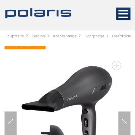
Hauptseite
Katalog
Körperpflege
Haarpflege
Haartrockne
3 JAHRE GARANTIE