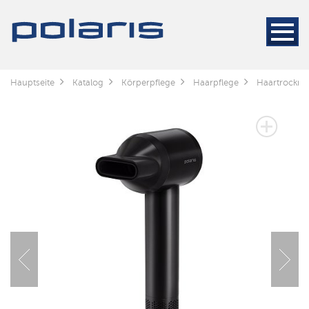
Hauptseite
Katalog
Körperpflege
Haarpflege
Haartrockne