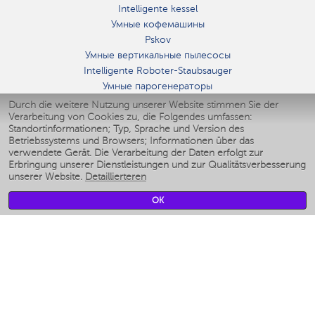
Intelligente kessel
Умные кофемашины
Pskov
Умные вертикальные пылесосы
Intelligente Roboter-Staubsauger
Умные парогенераторы
Умные утюги
Durch die weitere Nutzung unserer Website stimmen Sie der
Verarbeitung von Cookies zu, die Folgendes umfassen:
Умные аэрогрили
Standortinformationen; Typ, Sprache und Version des
Умные мультиварки
Betriebssystems und Browsers; Informationen über das
Умные блендеры
verwendete Gerät. Die Verarbeitung der Daten erfolgt zur
Smarte befeuchter
Erbringung unserer Dienstleistungen und zur Qualitätsverbesserung
unserer Website.
Detaillierteren
Умные вентиляторы
Умные ирригаторы
OK
Smarte Personenwaage
Умные роботы-мойщики окон
Smarter Multikocher
Мерч Polaris IQ Home
KLIMA
Luftbefeuchter