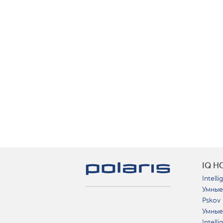
IQ H
Intelli
Умные
Pskov
Умные
Intell