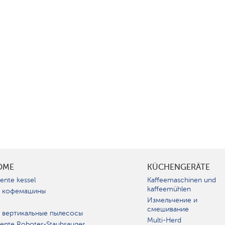
OME
KÜCHENGERÄTE
gente kessel
Kaffeemaschinen und
kaffeemühlen
 кофемашины
Измельчение и
смешивание
 вертикальные пылесосы
Multi-Herd
igente Roboter-Staubsauger