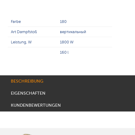
Farbe
180
Art Dampfstoß
вертикальный
Leistung, W
1800 W
160 l
BESCHREIBUNG
EIGENSCHAFTEN
KUNDENBEWERTUNGEN