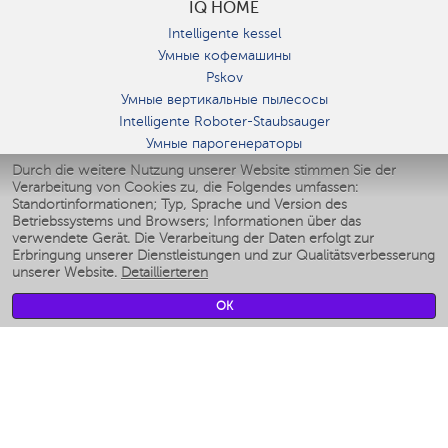
IQ HOME
Intelligente kessel
Умные кофемашины
Pskov
Умные вертикальные пылесосы
Intelligente Roboter-Staubsauger
Умные парогенераторы
Умные утюги
Durch die weitere Nutzung unserer Website stimmen Sie der
Verarbeitung von Cookies zu, die Folgendes umfassen:
Умные аэрогрили
Standortinformationen; Typ, Sprache und Version des
Умные мультиварки
Betriebssystems und Browsers; Informationen über das
Умные блендеры
verwendete Gerät. Die Verarbeitung der Daten erfolgt zur
Smarte befeuchter
Erbringung unserer Dienstleistungen und zur Qualitätsverbesserung
unserer Website.
Detaillierteren
Умные вентиляторы
Умные ирригаторы
OK
Smarte Personenwaage
Умные роботы-мойщики окон
Smarter Multikocher
Мерч Polaris IQ Home
KLIMA