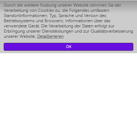
Умные утюги
Durch die weitere Nutzung unserer Website stimmen Sie der
Verarbeitung von Cookies zu, die Folgendes umfassen:
Умные аэрогрили
Standortinformationen; Typ, Sprache und Version des
Умные мультиварки
Betriebssystems und Browsers; Informationen über das
Умные блендеры
verwendete Gerät. Die Verarbeitung der Daten erfolgt zur
Smarte befeuchter
Erbringung unserer Dienstleistungen und zur Qualitätsverbesserung
unserer Website.
Detaillierteren
Умные вентиляторы
Умные ирригаторы
OK
Smarte Personenwaage
Умные роботы-мойщики окон
Smarter Multikocher
Мерч Polaris IQ Home
KLIMA
Luftbefeuchter
Ventilatoren
Luftreiniger
KÜCHENGERÄTE
Kaffeemaschinen und kaffeemühlen
Измельчение и смешивание