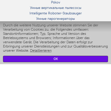
Pskov
Умные вертикальные пылесосы
Intelligente Roboter-Staubsauger
Умные парогенераторы
Умные утюги
Durch die weitere Nutzung unserer Website stimmen Sie der
Verarbeitung von Cookies zu, die Folgendes umfassen:
Умные аэрогрили
Standortinformationen; Typ, Sprache und Version des
Умные мультиварки
Betriebssystems und Browsers; Informationen über das
Умные блендеры
verwendete Gerät. Die Verarbeitung der Daten erfolgt zur
Smarte befeuchter
Erbringung unserer Dienstleistungen und zur Qualitätsverbesserung
unserer Website.
Detaillierteren
Умные вентиляторы
Умные ирригаторы
OK
Smarte Personenwaage
Умные роботы-мойщики окон
Smarter Multikocher
Мерч Polaris IQ Home
KLIMA
Luftbefeuchter
Ventilatoren
Luftreiniger