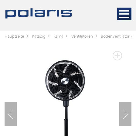
Hauptseite
Katalog
Klima
Ventilatoren
Bodenventilator Pol