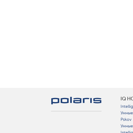
IQ H
Intelli
Умные
Pskov
Умные
Intell