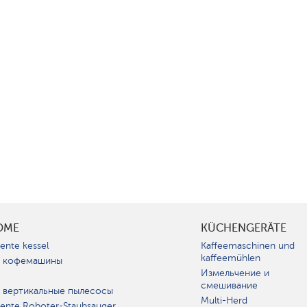
OME
KÜCHENGERÄTE
gente kessel
Kaffeemaschinen und
kaffeemühlen
 кофемашины
Измельчение и
смешивание
 вертикальные пылесосы
Multi-Herd
igente Roboter-Staubsauger