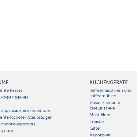
OME
KÜCHENGERÄTE
gente kessel
Kaffeemaschinen und
kaffeemühlen
 кофемашины
Измельчение и
смешивание
 вертикальные пылесосы
Multi-Herd
igente Roboter-Staubsauger
Toaster
 парогенераторы
Gitter
 утюги
Аэрогрили