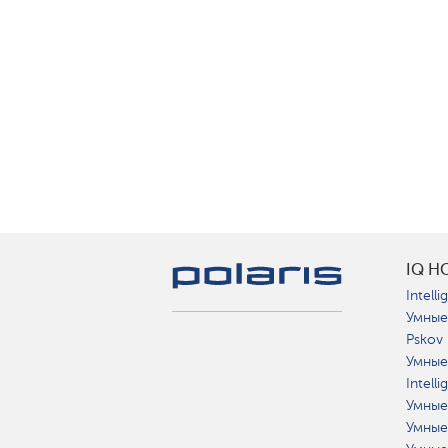
IQ H
Intelli
Умные
Pskov
Умные
Intell
Умные
Умные