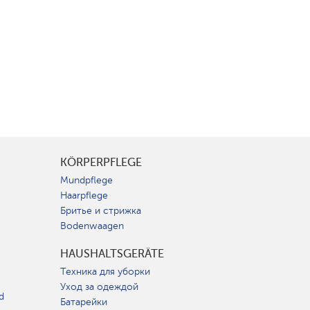
KÖRPERPFLEGE
Mundpflege
Haarpflege
Бритье и стрижка
Bodenwaagen
HAUSHALTSGERÄTE
Техника для уборки
Уход за одеждой
d
Батарейки