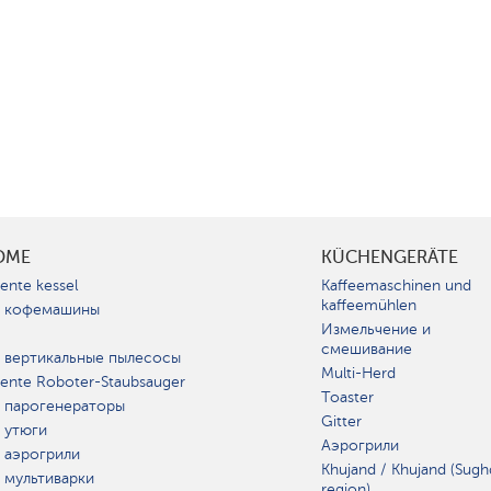
OME
KÜCHENGERÄTE
gente kessel
Kaffeemaschinen und
kaffeemühlen
 кофемашины
Измельчение и
смешивание
 вертикальные пылесосы
Multi-Herd
igente Roboter-Staubsauger
Toaster
 парогенераторы
Gitter
 утюги
Аэрогрили
 аэрогрили
Khujand / Khujand (Sugh
 мультиварки
region).