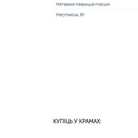
Матэрыял пакрыцця пласцін
Магутнасць, Вт
КУПІЦЬ У КРАМАХ: