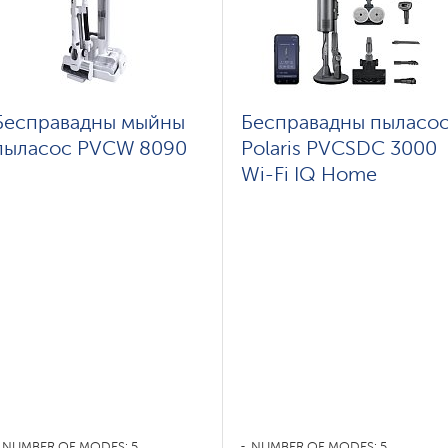
Бесправадны мыйны
Бесправадны пыласо
пыласос PVCW 8090
Polaris PVCSDC 3000
Wi-Fi IQ Home
NUMBER OF MODES: 5
NUMBER OF MODES: 5