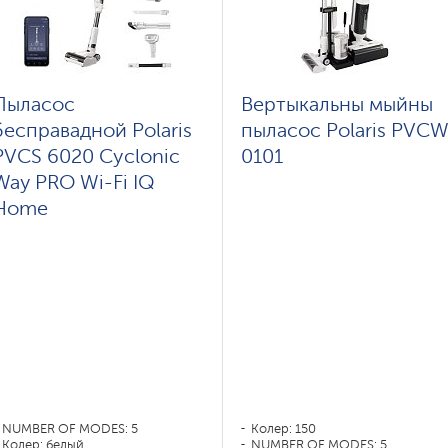
Пыласос
Вертыкальны мыйны
бесправадной Polaris
пыласос Polaris PVC
PVCS 6020 Cyclonic
0101
Way PRO Wi-Fi IQ
Home
NUMBER OF MODES: 5
Колер: 150
Колер: белый
NUMBER OF MODES: 5