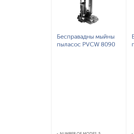
Бесправадны мыйны
пыласос PVCW 8090
NUMBER OF MODES: 5