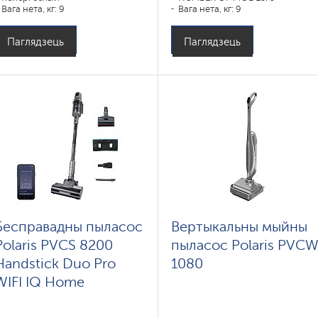
Вага нета, кг: 9
Вага нета, кг: 9
Паглядзець
Паглядзець
Бесправадны пыласос
Вертыкальны мыйны
Polaris PVCS 8200
пыласос Polaris PVC
Handstick Duo Pro
1080
WIFI IQ Home