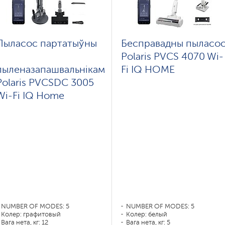
Пыласос партатыўны
Бесправадны пыласо
з
Polaris PVCS 4070 Wi-
пыленазапашвальнікам
Fi IQ HOME
Polaris PVCSDC 3005
Wi-Fi IQ Home
NUMBER OF MODES: 5
NUMBER OF MODES: 5
Колер: графитовый
Колер: белый
Вага нета, кг: 12
Вага нета, кг: 5