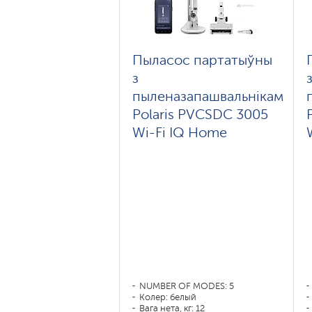
Пыласос партатыўны
з
пыленазапашвальнікам
Polaris PVCSDC 3005
Wi-Fi IQ Home
NUMBER OF MODES: 5
Колер: белый
Вага нета, кг: 12