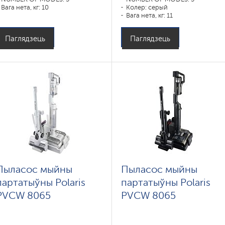
Вага нета, кг: 10
Колер: серый
Вага нета, кг: 11
Паглядзець
Паглядзець
Пыласос мыйны
Пыласос мыйны
партатыўны Polaris
партатыўны Polaris
PVCW 8065
PVCW 8065