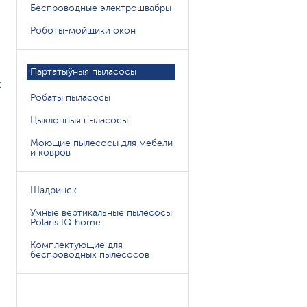
Беспроводные электрошвабры
Роботы-мойщики окон
Партатыўныя пыласосы
с
Робаты пыласосы
Цыклонныя пыласосы
Моющие пылесосы для мебели
и ковров
Шадринск
Умные вертикальные пылесосы
Polaris IQ home
Комплектующие для
беспроводных пылесосов