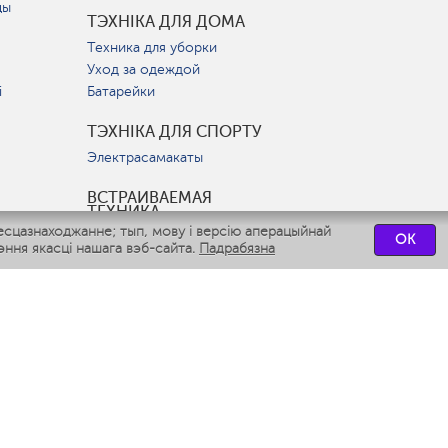
цы
ТЭХНІКА ДЛЯ ДОМА
Техника для уборки
Уход за одеждой
і
Батарейки
ТЭХНІКА ДЛЯ СПОРТУ
Электрасамакаты
ВСТРАИВАЕМАЯ
ТЕХНИКА
есцазнаходжанне; тып, мову і версію аперацыйнай
Вытяжки
OK
ння якасці нашага вэб-сайта.
Падрабязна
Варочные панели
Духовые шкафы
Посудомоечные машины
СЭРВІСНЫЯ ЦЭНТРЫ
СВЯЗАТЬСЯ С НАМИ