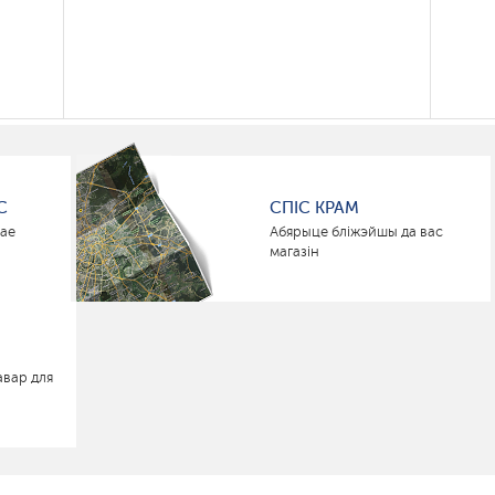
С
СПІС КРАМ
нае
Абярыце бліжэйшы да вас
магазін
авар для