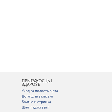
І
ПРЫГАЖОСЦЬ І
ЗДАРОЎЕ
Уход за полостью рта
Догляд за валасамі
Бритье и стрижка
Шалі падлогавыя