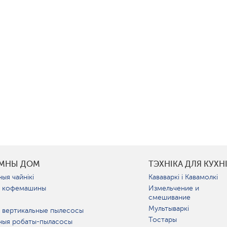
УМНЫ ДОМ
ТЭХНІКА ДЛЯ КУХН
ыя чайнікі
Кававаркі і Кавамолкі
 кофемашины
Измельчение и
смешивание
Мультываркі
 вертикальные пылесосы
Тостары
ныя робаты-пыласосы