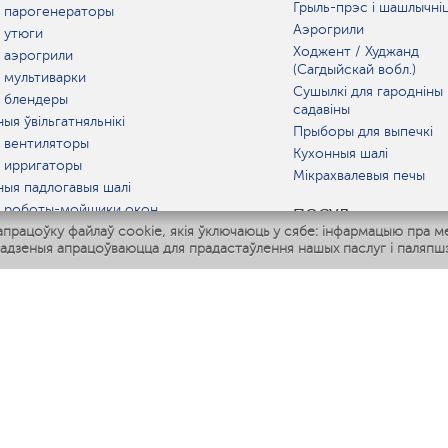
Грыль-прэс і шашлычні
 парогенераторы
Аэрогрили
 утюги
Ходжент / Худжанд
 аэрогрили
(Сагдыйскай вобл.)
 мультиварки
Сушылкі для гародніны 
 блендеры
садавіны
ыя ўвільгатняльнікі
Прыборы для выпечкі
 вентиляторы
Кухонныя шалі
 ирригаторы
Мікрахвалевыя печы
ныя падлогавыя шалі
 роботы-мойщики окон
ПОСУД
рацоўку файлаў cookie, якія ўключаюць у сябе: інфармацыю пра м
ныя мультиварки
адзеныя апрацоўваюцца для прадастаўлення нашых паслуг і паляпшэ
Polaris IQ Home
АТ
атняльнікі
лятары
раачышчальнікі
ГАРАЧАЯ ЛІНІЯ