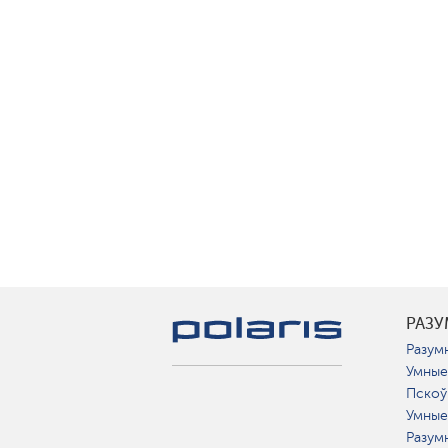
РАЗ
Разумн
Умные
Пскоў
Умные
Разум