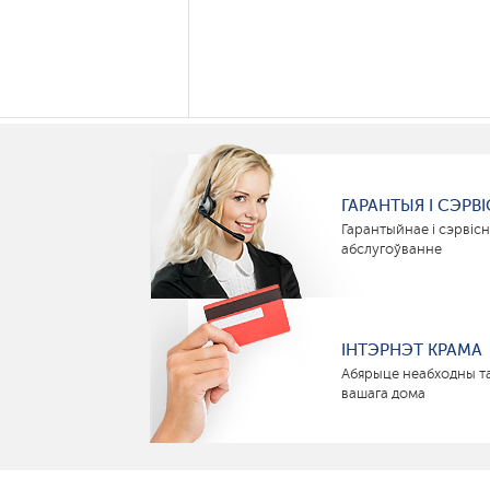
ГАРАНТЫЯ І СЭРВІ
Гарантыйнае і сэрвіс
абслугоўванне
ІНТЭРНЭТ КРАМА
Абярыце неабходны т
вашага дома