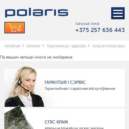
ГАРАЧАЯ ЛІНІЯ
+375 257 636 443
Галоўная
Каталог
Прыгажосць і здароўе
Уход за полостью рт
Па вашым запыце нічога не знойдзена
ГАРАНТЫЯ І СЭРВІС
Гарантыйнае і сэрвіснае абслугоўванне
СПІС КРАМ
Абярыце бліжэйшы да вас магазін