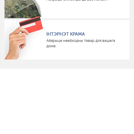
ІНТЭРНЭТ КРАМА
Абярыце неабходны тавар для вашага
дома