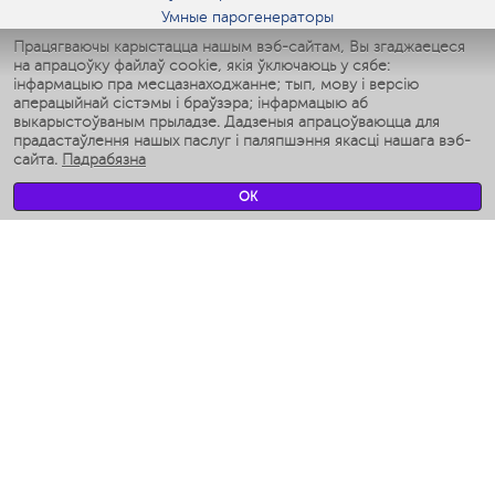
Умные парогенераторы
Умные утюги
Працягваючы карыстацца нашым вэб-сайтам, Вы згаджаецеся
на апрацоўку файлаў cookie, якія ўключаюць у сябе:
Умные аэрогрили
інфармацыю пра месцазнаходжанне; тып, мову і версію
Умные мультиварки
аперацыйнай сістэмы і браўзэра; інфармацыю аб
Умные блендеры
выкарыстоўваным прыладзе. Дадзеныя апрацоўваюцца для
Разумныя ўвільгатняльнікі
прадастаўлення нашых паслуг і паляпшэння якасці нашага вэб-
сайта.
Падрабязна
Умные вентиляторы
Умные ирригаторы
OK
Разумныя падлогавыя шалі
Умные роботы-мойщики окон
Разумныя мультиварки
Мерч Polaris IQ Home
КЛІМАТ
Увільгатняльнікі
Вентылятары
Паветраачышчальнікі
ТЭХНІКА ДЛЯ КУХНІ
Кававаркі і Кавамолкі