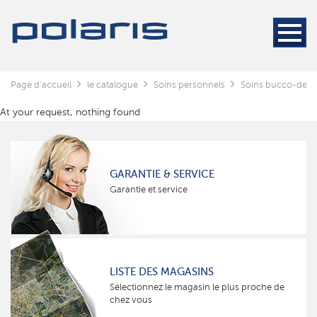
Page d'accueil
le catalogue
Soins personnels
Soins bucco-dent
At your request, nothing found
GARANTIE & SERVICE
Garantie et service
LISTE DES MAGASINS
Sélectionnez le magasin le plus proche de
chez vous