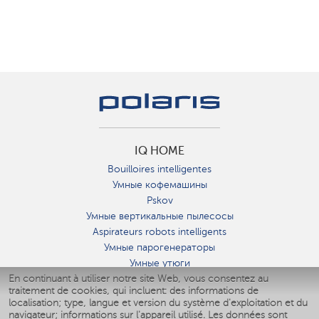
IQ HOME
Bouilloires intelligentes
Умные кофемашины
Pskov
Умные вертикальные пылесосы
Aspirateurs robots intelligents
Умные парогенераторы
Умные утюги
En continuant à utiliser notre site Web, vous consentez au
Умные аэрогрили
traitement de cookies, qui incluent: des informations de
Умные мультиварки
localisation; type, langue et version du système d'exploitation et du
Умные блендеры
navigateur; informations sur l'appareil utilisé. Les données sont