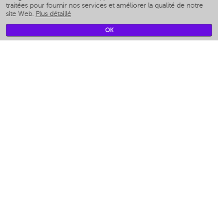
Humidificateurs intelligents
traitées pour fournir nos services et améliorer la qualité de notre
site Web.
Plus détaillé
Умные вентиляторы
Умные ирригаторы
OK
Pèse-personne intelligent
Умные роботы-мойщики окон
Multicuiseur intelligent
Мерч Polaris IQ Home
CLIMAT
Humidificateurs
Ventilateurs
Filtre a air
APPAREILS DE CUISINE
Machines à café et moulins à café
Измельчение и смешивание
Multicuiseur
Grille-pain
Grilles
Аэрогрили