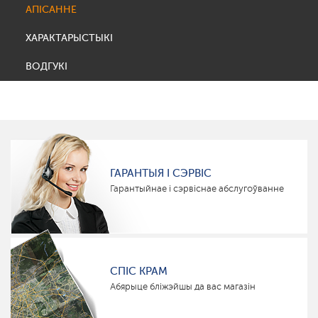
АПІСАННЕ
ХАРАКТАРЫСТЫКІ
ВОДГУКІ
ГАРАНТЫЯ І СЭРВІС
Гарантыйнае і сэрвіснае абслугоўванне
СПІС КРАМ
Абярыце бліжэйшы да вас магазін