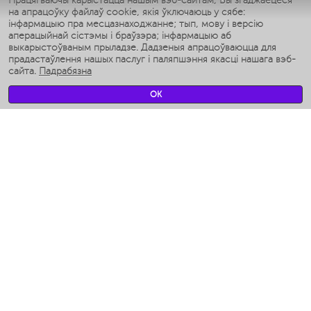
Працягваючы карыстацца нашым вэб-сайтам, Вы згаджаецеся
на апрацоўку файлаў cookie, якія ўключаюць у сябе:
Умные аэрогрили
інфармацыю пра месцазнаходжанне; тып, мову і версію
Умные мультиварки
аперацыйнай сістэмы і браўзэра; інфармацыю аб
Умные блендеры
выкарыстоўваным прыладзе. Дадзеныя апрацоўваюцца для
Разумныя ўвільгатняльнікі
прадастаўлення нашых паслуг і паляпшэння якасці нашага вэб-
сайта.
Падрабязна
Умные вентиляторы
Умные ирригаторы
OK
Разумныя падлогавыя шалі
Умные роботы-мойщики окон
Разумныя мультиварки
Мерч Polaris IQ Home
КЛІМАТ
Увільгатняльнікі
Вентылятары
Паветраачышчальнікі
ТЭХНІКА ДЛЯ КУХНІ
Кававаркі і Кавамолкі
Измельчение и смешивание
Мультываркі