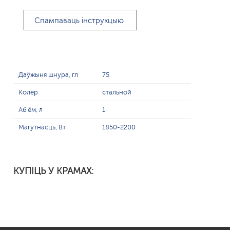
Спампаваць інструкцыю
Даўжыня шнура, гл
75
Колер
стальной
Аб'ём, л
1
Магутнасць, Вт
1850-2200
КУПІЦЬ У КРАМАХ: