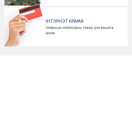
ІНТЭРНЭТ КРАМА
Абярыце неабходны тавар для вашага
дома