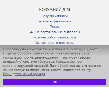
РОЗУМНИЙ ДІМ
Розумні чайники
Умные кофемашины
Псков
Умные вертикальные пылесосы
Розумні роботи-пилососи
Умные парогенераторы
Умные утюги
Продовжуючи користуватися нашим веб-сайтом, Ви даєте
згоду на обробку файлів cookie, які включають в себе:
Умные аэрогрили
інформацію про місцезнаходження; тип, мову і версію
Умные мультиварки
операційної системи і браузера; інформацію про
Умные блендеры
використовуваний пристрій. Дані обробляються для надання
Розумні зволожувачі
наших послуг та покращення якості нашого веб-сайту.
Більш детальна інформація
Умные вентиляторы
Умные ирригаторы
OK
Розумні підлогові ваги
Умные роботы-мойщики окон
Розумні мультиварки
Мерч Polaris IQ Home