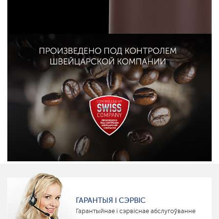
ГАРАНТЫЯ І СЭРВІС
Гарантыйнае і сэрвіснае абслугоўванне