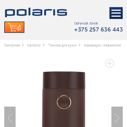
ГАРАЧАЯ ЛІНІЯ
+375 257 636 443
Галоўная
Каталог
Тэхніка для кухні
Кававаркі і Кавамолкі