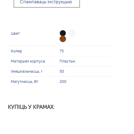
Спампаваць інструкцыю
Цвет
Колер
75
Матэрыял корпуса
Пластык
Умяшчальнасць, г
50
Магутнасць, Вт
200
КУПІЦЬ У КРАМАХ: