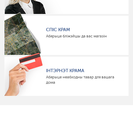
СПІС КРАМ
Абярыце бліжэйшы да вас магазін
ІНТЭРНЭТ КРАМА
Абярыце неабходны тавар для вашага
дома