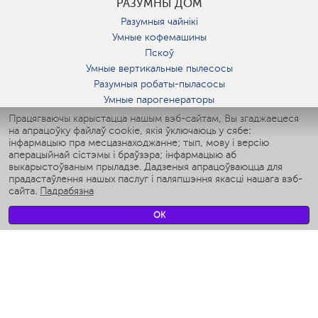
РАЗУМНЫ ДОМ
Разумныя чайнікі
Умные кофемашины
Пскоў
Умные вертикальные пылесосы
Разумныя робаты-пыласосы
Умные парогенераторы
Умные утюги
Працягваючы карыстацца нашым вэб-сайтам, Вы згаджаецеся
на апрацоўку файлаў cookie, якія ўключаюць у сябе:
Умные аэрогрили
інфармацыю пра месцазнаходжанне; тып, мову і версію
Умные мультиварки
аперацыйнай сістэмы і браўзэра; інфармацыю аб
Умные блендеры
выкарыстоўваным прыладзе. Дадзеныя апрацоўваюцца для
Разумныя ўвільгатняльнікі
прадастаўлення нашых паслуг і паляпшэння якасці нашага вэб-
сайта.
Падрабязна
Умные вентиляторы
Умные ирригаторы
OK
Разумныя падлогавыя шалі
Умные роботы-мойщики окон
Разумныя мультиварки
Мерч Polaris IQ Home
КЛІМАТ