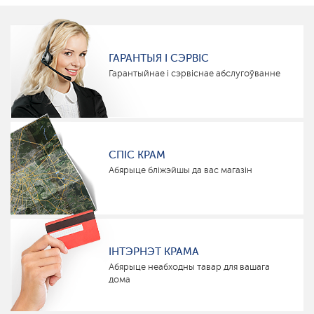
ГАРАНТЫЯ І СЭРВІС
Гарантыйнае і сэрвіснае абслугоўванне
СПІС КРАМ
Абярыце бліжэйшы да вас магазін
ІНТЭРНЭТ КРАМА
Абярыце неабходны тавар для вашага
дома