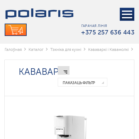
Кофемашины
Кававаркі
ГАРАЧАЯ ЛІНІЯ
+375 257 636 443
Кавамолкі
Чайнікі
Галоўная
Каталог
Тэхніка для кухні
Кававаркі і Кавамолкі
К
Рожковые
кофеварки
КАВАВАРКІ
Капсульные
кофеварки
ПАКАЗАЦЬ ФІЛЬТР
Умные
кофеварки
Polaris
IQ
home