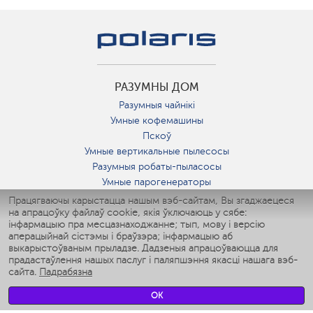
РАЗУМНЫ ДОМ
Разумныя чайнікі
Умные кофемашины
Пскоў
Умные вертикальные пылесосы
Разумныя робаты-пыласосы
Умные парогенераторы
Умные утюги
Працягваючы карыстацца нашым вэб-сайтам, Вы згаджаецеся
на апрацоўку файлаў cookie, якія ўключаюць у сябе:
Умные аэрогрили
інфармацыю пра месцазнаходжанне; тып, мову і версію
Умные мультиварки
аперацыйнай сістэмы і браўзэра; інфармацыю аб
Умные блендеры
выкарыстоўваным прыладзе. Дадзеныя апрацоўваюцца для
Разумныя ўвільгатняльнікі
прадастаўлення нашых паслуг і паляпшэння якасці нашага вэб-
сайта.
Падрабязна
Умные вентиляторы
Умные ирригаторы
OK
Разумныя падлогавыя шалі