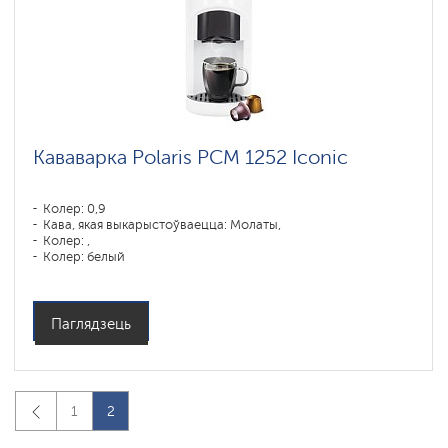
Кававарка Polaris PCM 1252 Iconic
Колер: 0,9
Кава, якая выкарыстоўваецца: Молаты,
Колер: ,
Колер: белый
Магутнасць, Вт: 1450
Паглядзець
1
2