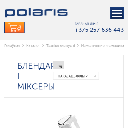
Блендары
і
Міксеры
ГАРАЧАЯ ЛІНІЯ
Кухонные
+375 257 636 443
машины
Сокавыціскалкі
Галоўная
Каталог
Тэхніка для кухні
Измельчение и смешиван
Мясарубкі
БЛЕНДАРЫ
Беспроводные
блендеры
І
ПАКАЗАЦЬ ФІЛЬТР
Настольныя
блендары
МІКСЕРЫ
Апускныя
блендары
Беспроводные
миксеры
Міксеры