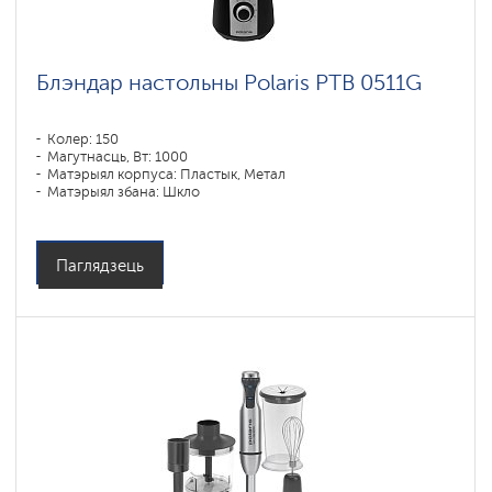
Блэндар настольны Polaris PTB 0511G
Колер: 150
Магутнасць, Вт: 1000
Матэрыял корпуса: Пластык, Метал
Матэрыял збана: Шкло
Аб'ём збана, мл: 1500
Паглядзець