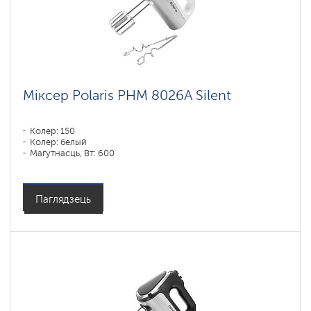
Умные
блендеры
Polaris
IQ
home
Міксер Polaris PHM 8026A Silent
Колер: 150
Колер: белый
Магутнасць, Вт: 600
Паглядзець