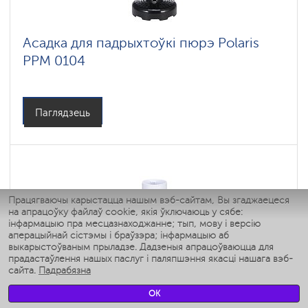
Асадка для падрыхтоўкі пюрэ Polaris
PPM 0104
Паглядзець
Працягваючы карыстацца нашым вэб-сайтам, Вы згаджаецеся
на апрацоўку файлаў cookie, якія ўключаюць у сябе:
інфармацыю пра месцазнаходжанне; тып, мову і версію
аперацыйнай сістэмы і браўзэра; інфармацыю аб
выкарыстоўваным прыладзе. Дадзеныя апрацоўваюцца для
прадастаўлення нашых паслуг і паляпшэння якасці нашага вэб-
сайта.
Падрабязна
OK