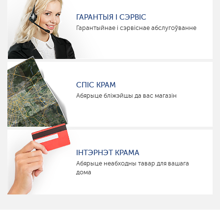
ГАРАНТЫЯ І СЭРВІС
Гарантыйнае і сэрвіснае абслугоўванне
СПІС КРАМ
Абярыце бліжэйшы да вас магазін
ІНТЭРНЭТ КРАМА
Абярыце неабходны тавар для вашага
дома