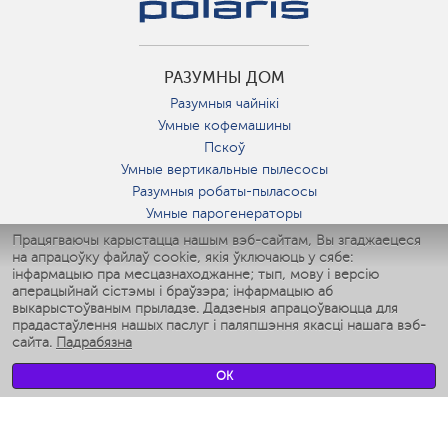
РАЗУМНЫ ДОМ
Разумныя чайнікі
Умные кофемашины
Пскоў
Умные вертикальные пылесосы
Разумныя робаты-пыласосы
Умные парогенераторы
Умные утюги
Працягваючы карыстацца нашым вэб-сайтам, Вы згаджаецеся
на апрацоўку файлаў cookie, якія ўключаюць у сябе:
Умные аэрогрили
інфармацыю пра месцазнаходжанне; тып, мову і версію
Умные мультиварки
аперацыйнай сістэмы і браўзэра; інфармацыю аб
Умные блендеры
выкарыстоўваным прыладзе. Дадзеныя апрацоўваюцца для
Разумныя ўвільгатняльнікі
прадастаўлення нашых паслуг і паляпшэння якасці нашага вэб-
сайта.
Падрабязна
Умные вентиляторы
Умные ирригаторы
OK
Разумныя падлогавыя шалі
Умные роботы-мойщики окон
Разумныя мультиварки