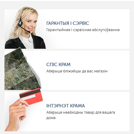
ГАРАНТЫЯ І СЭРВІС
Гарантыйнае і сэрвіснае абслугоўванне
СПІС КРАМ
Абярыце бліжэйшы да вас магазін
ІНТЭРНЭТ КРАМА
Абярыце неабходны тавар для вашага
дома