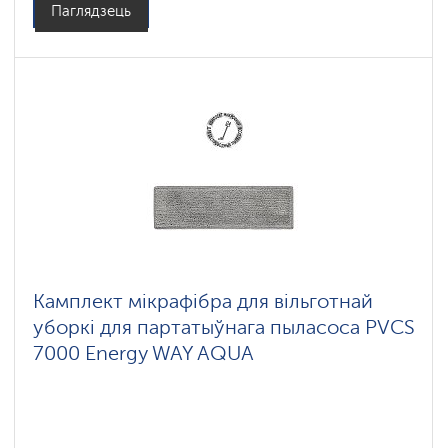
Паглядзець
Камплект мікрафібра для вільготнай
уборкі для партатыўнага пыласоса PVCS
7000 Energy WAY AQUA