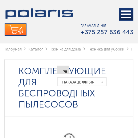
Пыласосы
Параачышчальнікі
ГАРАЧАЯ ЛІНІЯ
+375 257 636 443
Беспроводные
электрошвабры
Роботы-
Галоўная
Каталог
Тэхніка для дома
Техника для уборки
Пы
мойщики
окон
КОМПЛЕКТУЮЩИЕ
Партатыўныя
пыласосы
ДЛЯ
ПАКАЗАЦЬ ФІЛЬТР
Робаты
БЕСПРОВОДНЫХ
пыласосы
ПЫЛЕСОСОВ
Цыклонныя
пыласосы
Моющие
пылесосы
для
мебели
и