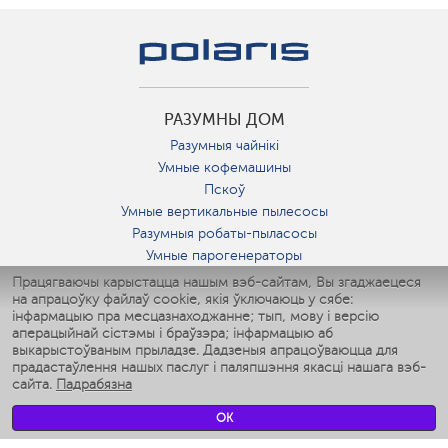
РАЗУМНЫ ДОМ
Разумныя чайнікі
Умные кофемашины
Пскоў
Умные вертикальные пылесосы
Разумныя робаты-пыласосы
Умные парогенераторы
Умные утюги
Працягваючы карыстацца нашым вэб-сайтам, Вы згаджаецеся
на апрацоўку файлаў cookie, якія ўключаюць у сябе:
Умные аэрогрили
інфармацыю пра месцазнаходжанне; тып, мову і версію
Умные мультиварки
аперацыйнай сістэмы і браўзэра; інфармацыю аб
Умные блендеры
выкарыстоўваным прыладзе. Дадзеныя апрацоўваюцца для
Разумныя ўвільгатняльнікі
прадастаўлення нашых паслуг і паляпшэння якасці нашага вэб-
сайта.
Падрабязна
Умные вентиляторы
Умные ирригаторы
OK
Разумныя падлогавыя шалі