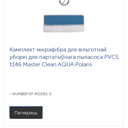
ковров
Шадринск
Умные
вертикальные
пылесосы
Polaris
IQ
home
Камплект мікрафібра для вільготнай
уборкі для партатыўнага пыласоса PVCS
Комплектующие
для
1146 Master Clean AQUA Polaris
беспроводных
пылесосов
NUMBER OF MODES: 5
Паглядзець