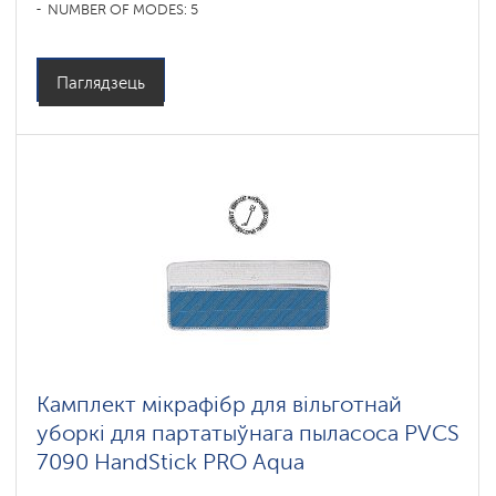
NUMBER OF MODES: 5
Паглядзець
Камплект мікрафібр для вільготнай
уборкі для партатыўнага пыласоса PVCS
7090 HandStick PRO Aqua