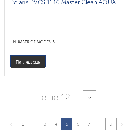
Polaris PVCS 1146 Master Clean AQUA
NUMBER OF MODES: 5
Паглядзець
еще 12
1
...
3
4
5
6
7
...
9