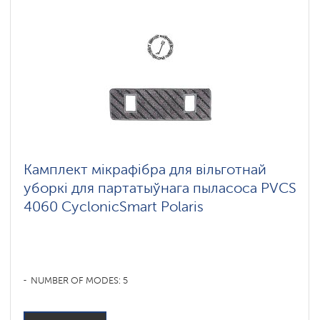
Камплект мікрафібра для вільготнай
уборкі для партатыўнага пыласоса PVCS
4060 CyclonicSmart Polaris
NUMBER OF MODES: 5