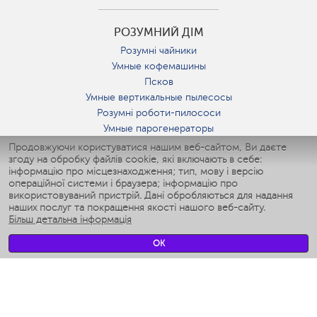
РОЗУМНИЙ ДІМ
Розумні чайники
Умные кофемашины
Псков
Умные вертикальные пылесосы
Розумні роботи-пилососи
Умные парогенераторы
Умные утюги
Продовжуючи користуватися нашим веб-сайтом, Ви даєте
згоду на обробку файлів cookie, які включають в себе:
Умные аэрогрили
інформацію про місцезнаходження; тип, мову і версію
Умные мультиварки
операційної системи і браузера; інформацію про
Умные блендеры
використовуваний пристрій. Дані обробляються для надання
Розумні зволожувачі
наших послуг та покращення якості нашого веб-сайту.
Більш детальна інформація
Умные вентиляторы
Умные ирригаторы
OK
Розумні підлогові ваги
Умные роботы-мойщики окон
Розумні мультиварки
Мерч Polaris IQ Home