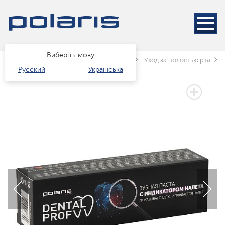
Виберіть мову
Головна
Каталог
краса і здоров'я
Уход за полостью рта
Русский
Українська