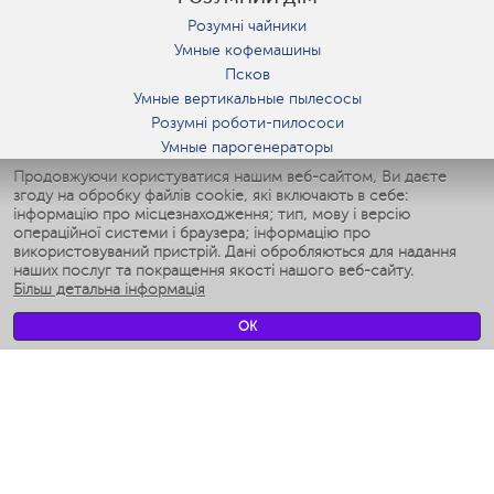
Розумні чайники
Умные кофемашины
Псков
Умные вертикальные пылесосы
Розумні роботи-пилососи
Умные парогенераторы
Умные утюги
Продовжуючи користуватися нашим веб-сайтом, Ви даєте
згоду на обробку файлів cookie, які включають в себе:
Умные аэрогрили
інформацію про місцезнаходження; тип, мову і версію
Умные мультиварки
операційної системи і браузера; інформацію про
Умные блендеры
використовуваний пристрій. Дані обробляються для надання
Розумні зволожувачі
наших послуг та покращення якості нашого веб-сайту.
Більш детальна інформація
Умные вентиляторы
Умные ирригаторы
OK
Розумні підлогові ваги
Умные роботы-мойщики окон
Розумні мультиварки
Мерч Polaris IQ Home
КЛІМАТ
зволожувачі