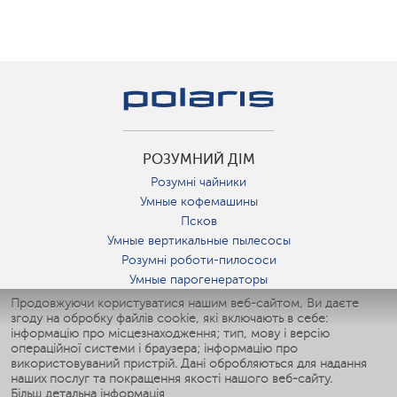
РОЗУМНИЙ ДІМ
Розумні чайники
Умные кофемашины
Псков
Умные вертикальные пылесосы
Розумні роботи-пилососи
Умные парогенераторы
Умные утюги
Продовжуючи користуватися нашим веб-сайтом, Ви даєте
згоду на обробку файлів cookie, які включають в себе:
Умные аэрогрили
інформацію про місцезнаходження; тип, мову і версію
Умные мультиварки
операційної системи і браузера; інформацію про
Умные блендеры
використовуваний пристрій. Дані обробляються для надання
Розумні зволожувачі
наших послуг та покращення якості нашого веб-сайту.
Більш детальна інформація
Умные вентиляторы