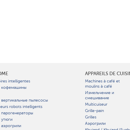
OME
APPAREILS DE CUIS
ires intelligentes
Machines à café et
moulins à café
 кофемашины
Измельчение и
смешивание
 вертикальные пылесосы
Multicuiseur
teurs robots intelligents
Grille-pain
 парогенераторы
Grilles
 утюги
Аэрогрили
 аэрогрили
Khujand / Khujand (Sugh