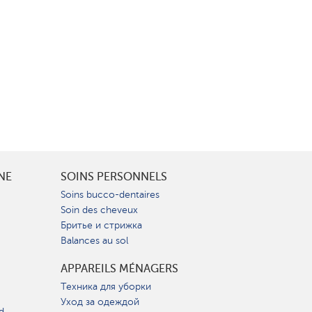
INE
SOINS PERSONNELS
Soins bucco-dentaires
Soin des cheveux
Бритье и стрижка
Balances au sol
APPAREILS MÉNAGERS
Техника для уборки
Уход за одеждой
d