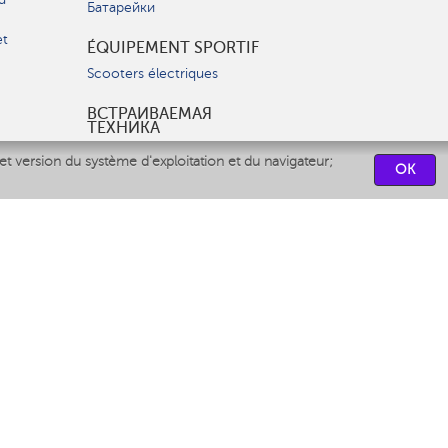
Батарейки
et
ÉQUIPEMENT SPORTIF
Scooters électriques
ВСТРАИВАЕМАЯ
ТЕХНИКА
Вытяжки
et version du système d'exploitation et du navigateur;
OK
Варочные панели
Духовые шкафы
Посудомоечные машины
CENTRES DE SERVICES
СВЯЗАТЬСЯ С НАМИ