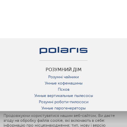
РОЗУМНИЙ ДІМ
Розумні чайники
Умные кофемашины
Псков
Умные вертикальные пылесосы
Розумні роботи-пилососи
Умные парогенераторы
Умные утюги
Продовжуючи користуватися нашим веб-сайтом, Ви даєте
згоду на обробку файлів cookie, які включають в себе:
Умные аэрогрили
інформацію про місцезнаходження; тип, мову і версію
Умные мультиварки